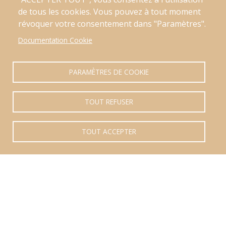
Brunch
de tous les cookies. Vous pouvez à tout moment
révoquer votre consentement dans "Paramètres".
Repas dinatoire
Mariage et événements
Documentation Cookie
Plateaux sucrées
Location
PARAMÈTRES DE COOKIE
Bar mobile (cocktail)
Contact
TOUT REFUSER
delicesdeden59@gmail.com
06.59.07.78.77
TOUT ACCEPTER
Contactez-nous
Retrait ou livraison à 20km
à la ronde autour d'Armentières
Mentions légales
CGU
-
CGV
© 2026 Délices d'Eden